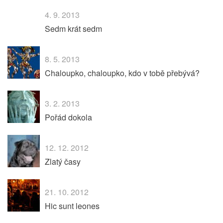
4. 9. 2013
Sedm krát sedm
8. 5. 2013
Chaloupko, chaloupko, kdo v tobě přebývá?
3. 2. 2013
Pořád dokola
12. 12. 2012
Zlatý časy
21. 10. 2012
Hic sunt leones