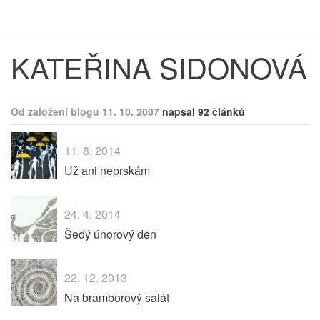
Respekt
Vy
KATEŘINA SIDONOVÁ
Od založení blogu 11. 10. 2007
napsal 92 článků
11. 8. 2014
Už ani neprskám
24. 4. 2014
Šedý únorový den
22. 12. 2013
Na bramborový salát