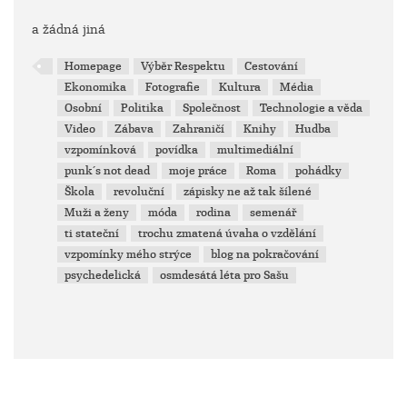
a žádná jiná
Homepage
Výběr Respektu
Cestování
Ekonomika
Fotografie
Kultura
Média
Osobní
Politika
Společnost
Technologie a věda
Video
Zábava
Zahraničí
Knihy
Hudba
vzpomínková
povídka
multimediální
punk´s not dead
moje práce
Roma
pohádky
Škola
revoluční
zápisky ne až tak šílené
Muži a ženy
móda
rodina
semenář
ti stateční
trochu zmatená úvaha o vzdělání
vzpomínky mého strýce
blog na pokračování
psychedelická
osmdesátá léta pro Sašu