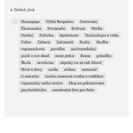
a žádná jiná
Homepage
Výběr Respektu
Cestování
Ekonomika
Fotografie
Kultura
Média
Osobní
Politika
Společnost
Technologie a věda
Video
Zábava
Zahraničí
Knihy
Hudba
vzpomínková
povídka
multimediální
punk´s not dead
moje práce
Roma
pohádky
Škola
revoluční
zápisky ne až tak šílené
Muži a ženy
móda
rodina
semenář
ti stateční
trochu zmatená úvaha o vzdělání
vzpomínky mého strýce
blog na pokračování
psychedelická
osmdesátá léta pro Sašu