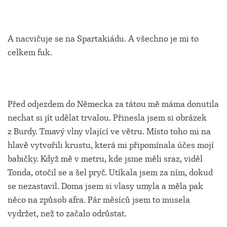
A nacvičuje se na Spartakiádu. A všechno je mi to
celkem fuk.
Před odjezdem do Německa za tátou mě máma donutila
nechat si jít udělat trvalou. Přinesla jsem si obrázek
z Burdy. Tmavý vlny vlající ve větru. Místo toho mi na
hlavě vytvořili krustu, která mi připomínala účes mojí
babičky. Když mě v metru, kde jsme měli sraz, viděl
Tonda, otočil se a šel pryč. Utíkala jsem za ním, dokud
se nezastavil. Doma jsem si vlasy umyla a měla pak
něco na způsob afra. Pár měsíců jsem to musela
vydržet, než to začalo odrůstat.