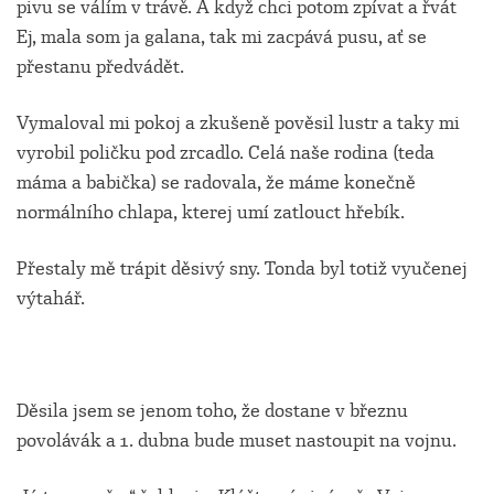
pivu se válím v trávě. A když chci potom zpívat a řvát
Ej, mala som ja galana, tak mi zacpává pusu, ať se
přestanu předvádět.
Vymaloval mi pokoj a zkušeně pověsil lustr a taky mi
vyrobil poličku pod zrcadlo. Celá naše rodina (teda
máma a babička) se radovala, že máme konečně
normálního chlapa, kterej umí zatlouct hřebík.
Přestaly mě trápit děsivý sny. Tonda byl totiž vyučenej
výtahář.
Děsila jsem se jenom toho, že dostane v březnu
povolávák a 1. dubna bude muset nastoupit na vojnu.