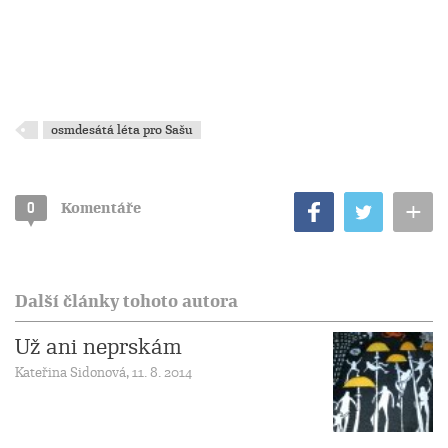
osmdesátá léta pro Sašu
+
0
Komentáře
Další články tohoto autora
Už ani neprskám
Kateřina Sidonová, 11. 8. 2014