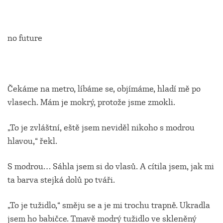
no future
Čekáme na metro, líbáme se, objímáme, hladí mě po
vlasech. Mám je mokrý, protože jsme zmokli.
„To je zvláštní, eště jsem neviděl nikoho s modrou
hlavou,“ řekl.
S modrou… Sáhla jsem si do vlasů. A cítila jsem, jak mi
ta barva stejká dolů po tváři.
„To je tužidlo,“ směju se a je mi trochu trapně. Ukradla
jsem ho babičce. Tmavě modrý tužidlo ve skleněný