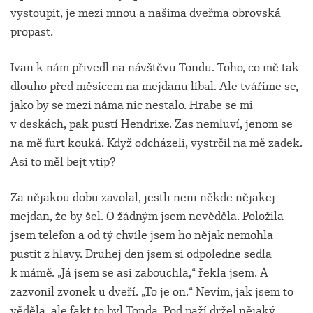
vystoupit, je mezi mnou a našima dveřma obrovská
propast.
Ivan k nám přivedl na návštěvu Tondu. Toho, co mě tak
dlouho před měsícem na mejdanu líbal. Ale tváříme se,
jako by se mezi náma nic nestalo. Hrabe se mi
v deskách, pak pustí Hendrixe. Zas nemluví, jenom se
na mě furt kouká. Když odcházeli, vystrčil na mě zadek.
Asi to měl bejt vtip?
Za nějakou dobu zavolal, jestli neni někde nějakej
mejdan, že by šel. O žádným jsem nevěděla. Položila
jsem telefon a od tý chvíle jsem ho nějak nemohla
pustit z hlavy. Druhej den jsem si odpoledne sedla
k mámě. „Já jsem se asi zabouchla,“ řekla jsem. A
zazvonil zvonek u dveří. „To je on.“ Nevím, jak jsem to
věděla, ale fakt to byl Tonda. Pod paží držel nějaký