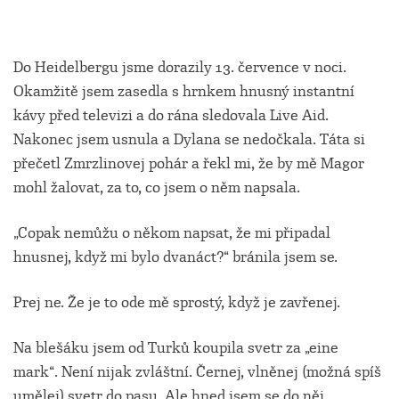
Do Heidelbergu jsme dorazily 13. července v noci.
Okamžitě jsem zasedla s hrnkem hnusný instantní
kávy před televizi a do rána sledovala Live Aid.
Nakonec jsem usnula a Dylana se nedočkala. Táta si
přečetl Zmrzlinovej pohár a řekl mi, že by mě Magor
mohl žalovat, za to, co jsem o něm napsala.
„Copak nemůžu o někom napsat, že mi připadal
hnusnej, když mi bylo dvanáct?“ bránila jsem se.
Prej ne. Že je to ode mě sprostý, když je zavřenej.
Na blešáku jsem od Turků koupila svetr za „eine
mark“. Není nijak zvláštní. Černej, vlněnej (možná spíš
umělej) svetr do pasu. Ale hned jsem se do něj