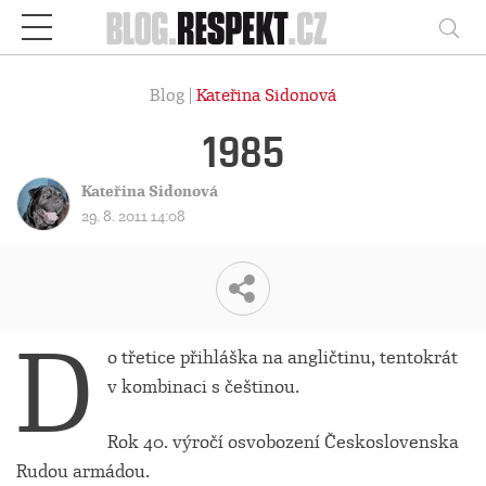
Respekt
Vy
Blog |
Kateřina Sidonová
1985
Kateřina Sidonová
29. 8. 2011 14:08
D
o třetice přihláška na angličtinu, tentokrát
v kombinaci s češtinou.
Rok 40. výročí osvobození Československa
Rudou armádou.