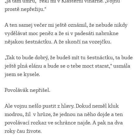
„Já tam umřu,“ řekl mi v Klášterní vinárně. „Vojnu
prostě nepřežiju.“
A ten samej večer mi ještě oznámil, že nebude nikdy
vydělávat moc peněz a že si v padesáti nabrnkne
nějakou šestnáctku. A že skončí na vozejčku.
„Tak to bude dobrý, že budeš mít tu šestnáctku, ta bude
ještě plná elánu a bude se o tebe moct starat,“ usmála
jsem se kysele.
Povolávák nepřišel.
Ale vojnu nešlo pustit z hlavy. Dokud neměl kluk
modrou, žil v hrůze, že jednou na něho dojde a ten
povolávací rozkaz ve schránce najde. A pak na dva
roky čau živote.