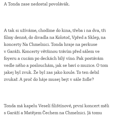
A Tonda zase nedostal povolávák.
A tak si užíváme, chodíme do kina, třeba i na dva, tři
filmy denně, do divadla na Kolotoč, Vpřed a Sklep, na
koncerty Na Chmelnici. Tonda hraje na perkuse
v Garáži. Koncerty většinou trávím před sálem ve
foyeru a cucám po deckách bílý víno. Pak postávám
vedle něho a poslouchám, jak se baví o muzice. O tom
jakej byl zvuk. Že byl zas jako koule. To ten debil
zvukař. A proč do háje musej bejt v sále židle?
Tonda má kapelu Veselí filištínové, první koncert měli
s Garáží a Matějem Čechem na Chmelnici. Já tomu