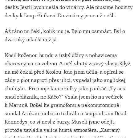
desky. Jestli bych nešla do vinárny. Ale musíme hodit ty
desky k Loupežníkovi. Do vinárny jsme už nešli.
Až ráno mi řekl, kolik mu je. Bylo mu osmnáct. Byl o
dva roky mladší než já.
Nosil koženou bundu a úzký džíny s nohavicema
obarevnýma na zeleno. A měl vlnitý zrzavý vlasy. Když
na mě čekal před školou, kde jsem učila, a opíral se
zády o plot naproti přes ulici, vypadal jako anglickej
chuligán. Pro moje kamarádky jako pankáč. „Ty ses
snad zbláznila, ne Káčo?“ Vzala jsem ho na večírek
k Maruně. Došel ke gramofonu a nekompromisně
sundal Arakain nebo co to hrálo a šoupnul tam Dead
Kennedys, co si nesl z burzy. Museli jsme odejít,
protože zavládla velice hustá atmosféra. „Zasraný