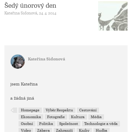
Šedý únorový den
Kateřina Sidonová, 24. 4. 2014
Kateřina Sidonová
jsem Kateřina
a žádná jiná
Homepage
Výběr Respektu
Cestování
Ekonomika
Fotografie
Kultura
Média
Osobní
Politika
Společnost
Technologie a věda
Video
Zábava
Zahraničí
Knihy
Hudba