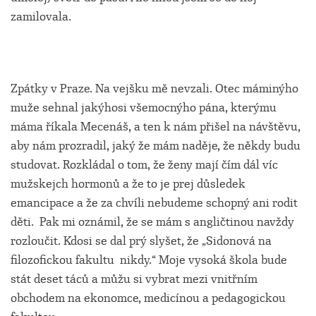
zamilovala.
Zpátky v Praze. Na vejšku mě nevzali. Otec máminýho
muže sehnal jakýhosi všemocnýho pána, kterýmu
máma říkala Mecenáš, a ten k nám přišel na návštěvu,
aby nám prozradil, jaký že mám naděje, že někdy budu
studovat. Rozkládal o tom, že ženy mají čím dál víc
mužskejch hormonů a že to je prej důsledek
emancipace a že za chvíli nebudeme schopný ani rodit
děti. Pak mi oznámil, že se mám s angličtinou navždy
rozloučit. Kdosi se dal prý slyšet, že „Sidonová na
filozofickou fakultu nikdy.“ Moje vysoká škola bude
stát deset táců a můžu si vybrat mezi vnitřním
obchodem na ekonomce, medicínou a pedagogickou