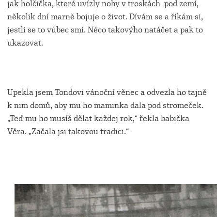
jak holčička, které uvízly nohy v troskách pod zemí,
několik dní marně bojuje o život. Dívám se a říkám si,
jestli se to vůbec smí. Něco takovýho natáčet a pak to
ukazovat.
Upekla jsem Tondovi vánoční věnec a odvezla ho tajně
k nim domů, aby mu ho maminka dala pod stromeček.
„Teď mu ho musíš dělat každej rok,“ řekla babička
Věra. „Začala jsi takovou tradici.“