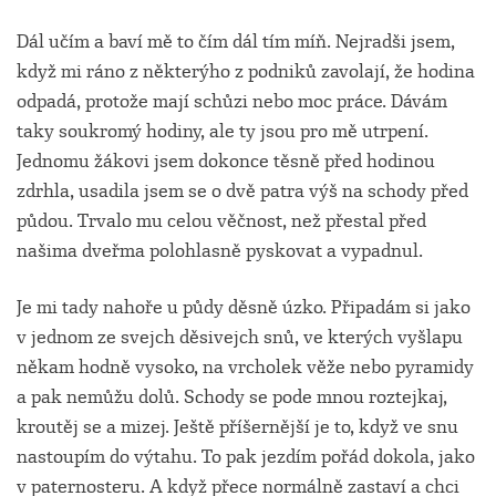
Dál učím a baví mě to čím dál tím míň. Nejradši jsem,
když mi ráno z některýho z podniků zavolají, že hodina
odpadá, protože mají schůzi nebo moc práce. Dávám
taky soukromý hodiny, ale ty jsou pro mě utrpení.
Jednomu žákovi jsem dokonce těsně před hodinou
zdrhla, usadila jsem se o dvě patra výš na schody před
půdou. Trvalo mu celou věčnost, než přestal před
našima dveřma polohlasně pyskovat a vypadnul.
Je mi tady nahoře u půdy děsně úzko. Připadám si jako
v jednom ze svejch děsivejch snů, ve kterých vyšlapu
někam hodně vysoko, na vrcholek věže nebo pyramidy
a pak nemůžu dolů. Schody se pode mnou roztejkaj,
kroutěj se a mizej. Ještě příšernější je to, když ve snu
nastoupím do výtahu. To pak jezdím pořád dokola, jako
v paternosteru. A když přece normálně zastaví a chci