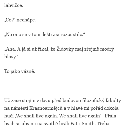
lahvičce.
„Co?“ nechápe.
„No ono se v tom dešti asi rozpustilo.“
„Aha. A já si už říkal, že Židovky maj zřejmě modrý
hlavy.“
To jako vážně.
Už zase stojím v davu před budovou filozofický fakulty
na náměstí Krasnoarmějců a v hlavě mi pořád dokola
hučí „We shall live again. We shall live again“. Přála
bych si, aby mi na svatbě hráli Patti Smith. Třeba