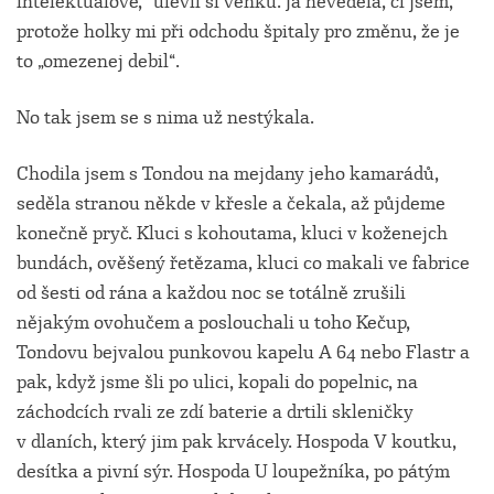
intelektuálové,“ ulevil si venku. Já nevěděla, čí jsem,
protože holky mi při odchodu špitaly pro změnu, že je
to „omezenej debil“.
No tak jsem se s nima už nestýkala.
Chodila jsem s Tondou na mejdany jeho kamarádů,
seděla stranou někde v křesle a čekala, až půjdeme
konečně pryč. Kluci s kohoutama, kluci v koženejch
bundách, ověšený řetězama, kluci co makali ve fabrice
od šesti od rána a každou noc se totálně zrušili
nějakým ovohučem a poslouchali u toho Kečup,
Tondovu bejvalou punkovou kapelu A 64 nebo Flastr a
pak, když jsme šli po ulici, kopali do popelnic, na
záchodcích rvali ze zdí baterie a drtili skleničky
v dlaních, který jim pak krvácely. Hospoda V koutku,
desítka a pivní sýr. Hospoda U loupežníka, po pátým