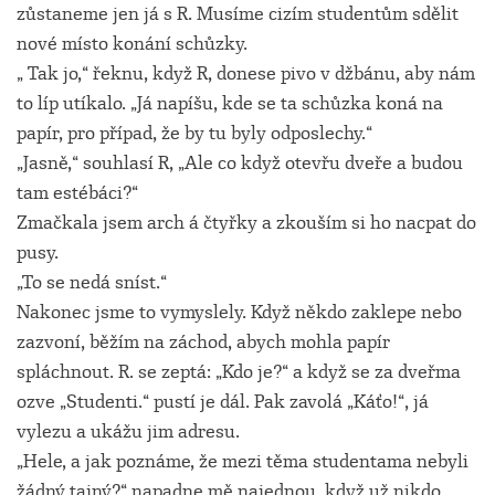
zůstaneme jen já s R. Musíme cizím studentům sdělit
nové místo konání schůzky.
„ Tak jo,“ řeknu, když R, donese pivo v džbánu, aby nám
to líp utíkalo. „Já napíšu, kde se ta schůzka koná na
papír, pro případ, že by tu byly odposlechy.“
„Jasně,“ souhlasí R, „Ale co když otevřu dveře a budou
tam estébáci?“
Zmačkala jsem arch á čtyřky a zkouším si ho nacpat do
pusy.
„To se nedá sníst.“
Nakonec jsme to vymyslely. Když někdo zaklepe nebo
zazvoní, běžím na záchod, abych mohla papír
spláchnout. R. se zeptá: „Kdo je?“ a když se za dveřma
ozve „Studenti.“ pustí je dál. Pak zavolá „Káťo!“, já
vylezu a ukážu jim adresu.
„Hele, a jak poznáme, že mezi těma studentama nebyli
žádný tajný?“ napadne mě najednou, když už nikdo