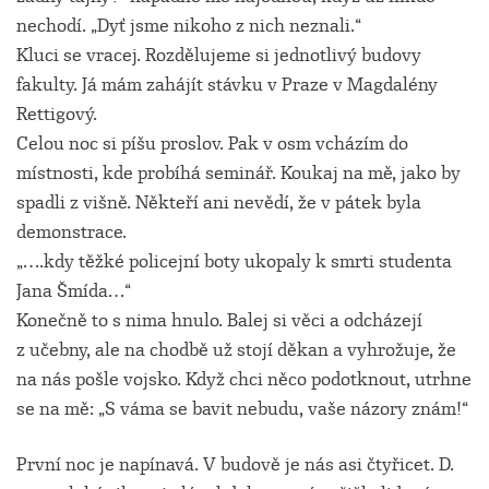
nechodí. „Dyť jsme nikoho z nich neznali.“
Kluci se vracej. Rozdělujeme si jednotlivý budovy
fakulty. Já mám zahájít stávku v Praze v Magdalény
Rettigový.
Celou noc si píšu proslov. Pak v osm vcházím do
místnosti, kde probíhá seminář. Koukaj na mě, jako by
spadli z višně. Někteří ani nevědí, že v pátek byla
demonstrace.
„….kdy těžké policejní boty ukopaly k smrti studenta
Jana Šmída…“
Konečně to s nima hnulo. Balej si věci a odcházejí
z učebny, ale na chodbě už stojí děkan a vyhrožuje, že
na nás pošle vojsko. Když chci něco podotknout, utrhne
se na mě: „S váma se bavit nebudu, vaše názory znám!“
První noc je napínavá. V budově je nás asi čtyřicet. D.