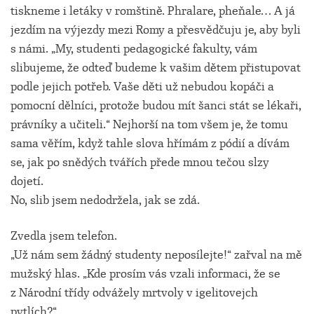
tiskneme i letáky v romštině. Phralare, pheňale… A já
jezdím na výjezdy mezi Romy a přesvědčuju je, aby byli
s námi. „My, studenti pedagogické fakulty, vám
slibujeme, že odteď budeme k vašim dětem přistupovat
podle jejich potřeb. Vaše děti už nebudou kopáči a
pomocní dělníci, protože budou mít šanci stát se lékaři,
právníky a učiteli.“ Nejhorší na tom všem je, že tomu
sama věřím, když tahle slova hřímám z pódií a dívám
se, jak po snědých tvářích přede mnou tečou slzy
dojetí.
No, slib jsem nedodržela, jak se zdá.
Zvedla jsem telefon.
„Už nám sem žádný studenty neposílejte!“ zařval na mě
mužský hlas. „Kde prosím vás vzali informaci, že se
z Národní třídy odvážely mrtvoly v igelitovejch
pytlích?“