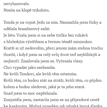
nevyhazovalo.
Nosím na klopě trikoloru.
Tonda je na vojně. Jedu za ním. Nasmažila jsem řízky a
udělala bramborový salát.
Je léto. Vzala jsem si na sebe tričko bez rukávů
s hlubokým výstřihem a černou téměř minisukni.
Kratší si už nedovolím, přeci jenom mám stehna trochu
tlustší, i když jsem za celý svůj život teď nejštíhlejší a
nejhezčí. Zmalovala jsem se. Vyčesala vlasy.
Chci vypadat jako sexbomba.
Ne kvůli Tondovi, ale kvůli těm ostatním.
Kvůli těm, co budou stát na stráži, kvůli těm, co půjdou
kolem a budou sledovat, jaká je ta jeho stará.
Snad jsem to moc nepřehnala.
Znejistěla jsem, zastavila jsem se na příjezdové cestě
ke kasárnám. Možná vypadám jak nějaká levná šlapka.