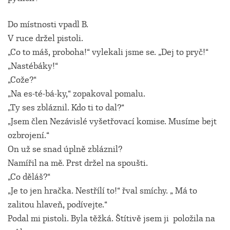
Do místnosti vpadl B.
V ruce držel pistoli.
„Co to máš, proboha!“ vylekali jsme se. „Dej to pryč!“
„Nastébáky!“
„Cože?“
„Na es-té-bá-ky,“ zopakoval pomalu.
„Ty ses zbláznil. Kdo ti to dal?“
„Jsem člen Nezávislé vyšetřovací komise. Musíme bejt
ozbrojení.“
On už se snad úplně zbláznil?
Namířil na mě. Prst držel na spoušti.
„Co děláš?“
„Je to jen hračka. Nestřílí to!“ řval smíchy. „ Má to
zalitou hlaveň, podívejte.“
Podal mi pistoli. Byla těžká. Štítivě jsem ji položila na