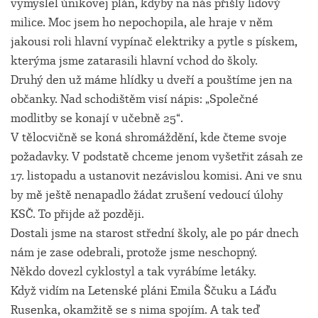
vymyslel únikovej plán, kdyby na nás přišly lidový
milice. Moc jsem ho nepochopila, ale hraje v něm
jakousi roli hlavní vypínač elektriky a pytle s pískem,
kterýma jsme zatarasili hlavní vchod do školy.
Druhý den už máme hlídky u dveří a pouštíme jen na
občanky. Nad schodištěm visí nápis: „Společné
modlitby se konají v učebně 25“.
V tělocvičně se koná shromáždění, kde čteme svoje
požadavky. V podstatě chceme jenom vyšetřit zásah ze
17. listopadu a ustanovit nezávislou komisi. Ani ve snu
by mě ještě nenapadlo žádat zrušení vedoucí úlohy
KSČ. To přijde až později.
Dostali jsme na starost střední školy, ale po pár dnech
nám je zase odebrali, protože jsme neschopný.
Někdo dovezl cyklostyl a tak vyrábíme letáky.
Když vidím na Letenské pláni Emila Ščuku a Láďu
Rusenka, okamžitě se s nima spojím. A tak teď