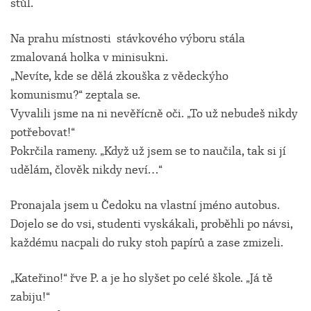
stůl.
Na prahu místnosti stávkového výboru stála
zmalovaná holka v minisukni.
„Nevíte, kde se dělá zkouška z vědeckýho
komunismu?“ zeptala se.
Vyvalili jsme na ni nevěřícně oči. „To už nebudeš nikdy
potřebovat!“
Pokrčila rameny. „Když už jsem se to naučila, tak si jí
udělám, člověk nikdy neví…“
Pronajala jsem u Čedoku na vlastní jméno autobus.
Dojelo se do vsi, studenti vyskákali, proběhli po návsi,
každému nacpali do ruky stoh papírů a zase zmizeli.
„Kateřino!“ řve P. a je ho slyšet po celé škole. „Já tě
zabiju!“