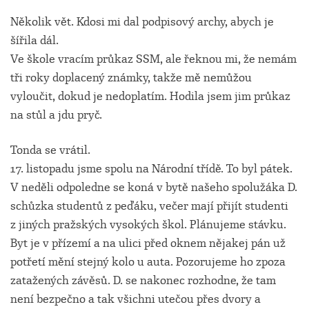
Několik vět. Kdosi mi dal podpisový archy, abych je
šířila dál.
Ve škole vracím průkaz SSM, ale řeknou mi, že nemám
tři roky doplacený známky, takže mě nemůžou
vyloučit, dokud je nedoplatím. Hodila jsem jim průkaz
na stůl a jdu pryč.
Tonda se vrátil.
17. listopadu jsme spolu na Národní třídě. To byl pátek.
V neděli odpoledne se koná v bytě našeho spolužáka D.
schůzka studentů z peďáku, večer mají přijít studenti
z jiných pražských vysokých škol. Plánujeme stávku.
Byt je v přízemí a na ulici před oknem nějakej pán už
potřetí mění stejný kolo u auta. Pozorujeme ho zpoza
zatažených závěsů. D. se nakonec rozhodne, že tam
není bezpečno a tak všichni utečou přes dvory a