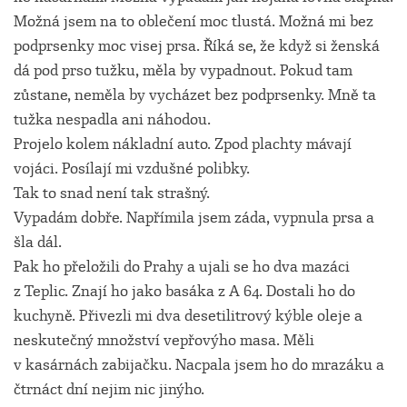
Možná jsem na to oblečení moc tlustá. Možná mi bez
podprsenky moc visej prsa. Říká se, že když si ženská
dá pod prso tužku, měla by vypadnout. Pokud tam
zůstane, neměla by vycházet bez podprsenky. Mně ta
tužka nespadla ani náhodou.
Projelo kolem nákladní auto. Zpod plachty mávají
vojáci. Posílají mi vzdušné polibky.
Tak to snad není tak strašný.
Vypadám dobře. Napřímila jsem záda, vypnula prsa a
šla dál.
Pak ho přeložili do Prahy a ujali se ho dva mazáci
z Teplic. Znají ho jako basáka z A 64. Dostali ho do
kuchyně. Přivezli mi dva desetilitrový kýble oleje a
neskutečný množství vepřovýho masa. Měli
v kasárnách zabijačku. Nacpala jsem ho do mrazáku a
čtrnáct dní nejim nic jinýho.