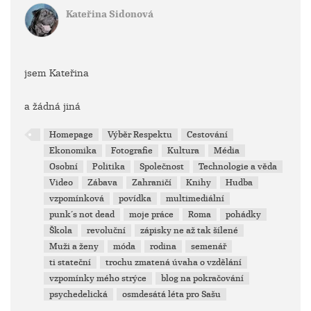
Kateřina Sidonová
jsem Kateřina
a žádná jiná
Homepage
Výběr Respektu
Cestování
Ekonomika
Fotografie
Kultura
Média
Osobní
Politika
Společnost
Technologie a věda
Video
Zábava
Zahraničí
Knihy
Hudba
vzpomínková
povídka
multimediální
punk´s not dead
moje práce
Roma
pohádky
Škola
revoluční
zápisky ne až tak šílené
Muži a ženy
móda
rodina
semenář
ti stateční
trochu zmatená úvaha o vzdělání
vzpomínky mého strýce
blog na pokračování
psychedelická
osmdesátá léta pro Sašu