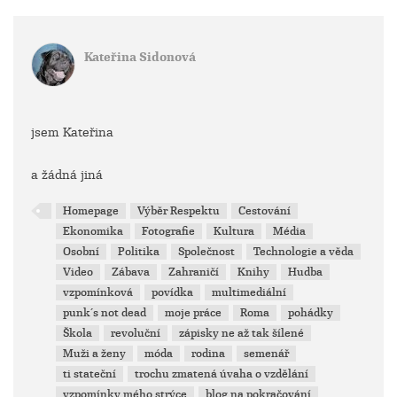
Kateřina Sidonová
jsem Kateřina
a žádná jiná
Homepage
Výběr Respektu
Cestování
Ekonomika
Fotografie
Kultura
Média
Osobní
Politika
Společnost
Technologie a věda
Video
Zábava
Zahraničí
Knihy
Hudba
vzpomínková
povídka
multimediální
punk´s not dead
moje práce
Roma
pohádky
Škola
revoluční
zápisky ne až tak šílené
Muži a ženy
móda
rodina
semenář
ti stateční
trochu zmatená úvaha o vzdělání
vzpomínky mého strýce
blog na pokračování