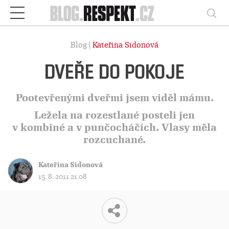
Respekt
Vy
Blog |
Kateřina Sidonová
DVEŘE DO POKOJE
Pootevřenými dveřmi jsem viděl mámu.
Ležela na rozestlané posteli jen
v kombiné a v punčocháčích. Vlasy měla
rozcuchané.
Kateřina Sidonová
15. 8. 2011 21:08