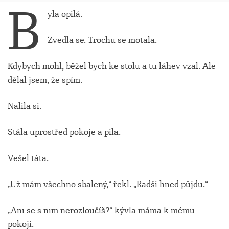
B
yla opilá.
Zvedla se. Trochu se motala.
Kdybych mohl, běžel bych ke stolu a tu láhev vzal. Ale
dělal jsem, že spím.
Nalila si.
Stála uprostřed pokoje a pila.
Vešel táta.
„Už mám všechno sbalený,“ řekl. „Radši hned půjdu.“
„Ani se s nim nerozloučíš?“ kývla máma k mému
pokoji.