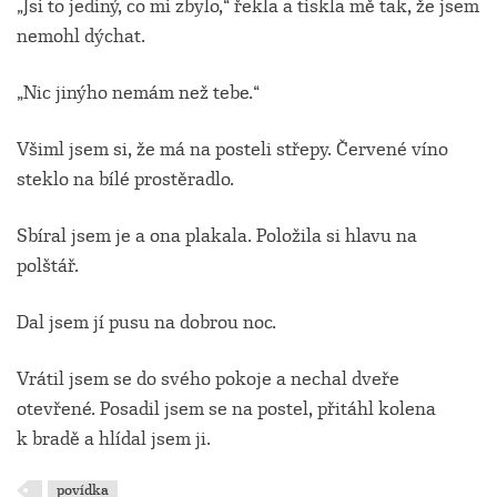
„Jsi to jediný, co mi zbylo,“ řekla a tiskla mě tak, že jsem
nemohl dýchat.
„Nic jinýho nemám než tebe.“
Všiml jsem si, že má na posteli střepy. Červené víno
steklo na bílé prostěradlo.
Sbíral jsem je a ona plakala. Položila si hlavu na
polštář.
Dal jsem jí pusu na dobrou noc.
Vrátil jsem se do svého pokoje a nechal dveře
otevřené. Posadil jsem se na postel, přitáhl kolena
k bradě a hlídal jsem ji.
povídka