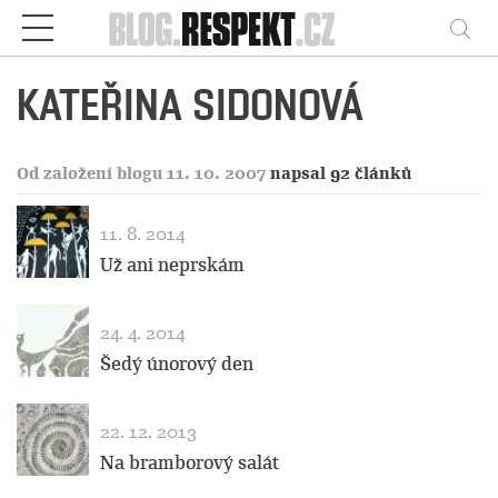
Respekt
Vy
KATEŘINA SIDONOVÁ
Od založení blogu 11. 10. 2007
napsal 92 článků
11. 8. 2014
Už ani neprskám
24. 4. 2014
Šedý únorový den
22. 12. 2013
Na bramborový salát