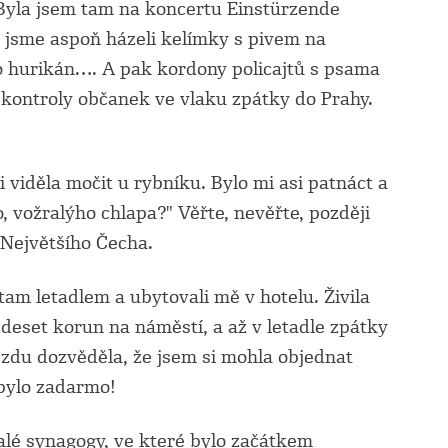
yla jsem tam na koncertu Einstürzende
 jsme aspoň házeli kelímky s pivem na
ko hurikán…. A pak kordony policajtů s psama
 kontroly občanek ve vlaku zpátky do Prahy.
i viděla močit u rybníku. Bylo mi asi patnáct a
o, vožralýho chlapa?" Věřte, nevěřte, později
a Největšího Čecha.
 tam letadlem a ubytovali mě v hotelu. Živila
 deset korun na náměstí, a až v letadle zpátky
ezdu dozvěděla, že jsem si mohla objednat
 bylo zadarmo!
valé synagogy, ve které bylo začátkem