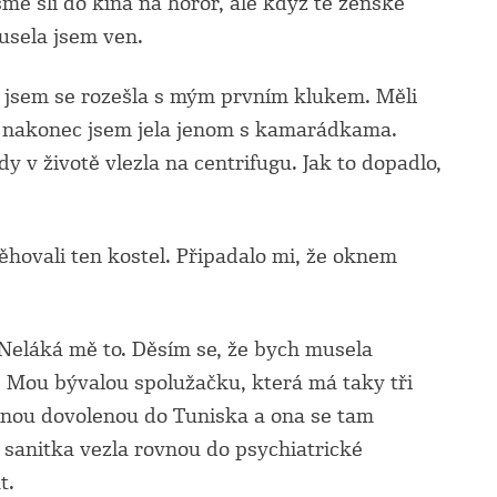
sme šli do kina na horor, ale když té ženské
musela jsem ven.
y jsem se rozešla s mým prvním klukem. Měli
e nakonec jsem jela jenom s kamarádkama.
y v životě vlezla na centrifugu. Jak to dopadlo,
ěhovali ten kostel. Připadalo mi, že oknem
 Neláká mě to. Děsím se, že bych musela
a. Mou bývalou spolužačku, která má taky tři
ženou dovolenou do Tuniska a ona se tam
ak sanitka vezla rovnou do psychiatrické
t.