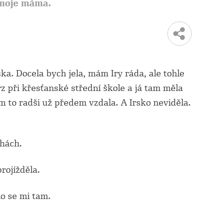
moje máma.
rska. Docela bych jela, mám Iry ráda, ale tohle
rz při křesťanské střední škole a já tam měla
em to radši už předem vzdala. A Irsko neviděla.
chách.
rojížděla.
lo se mi tam.