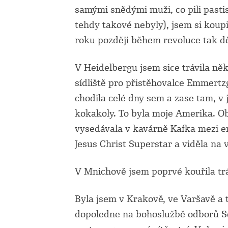
samými snědými muži, co pili pasti
tehdy takové nebyly), jsem si koupi
roku později během revoluce tak d
V Heidelbergu jsem sice trávila něko
sídliště pro přistěhovalce Emmert
chodila celé dny sem a zase tam, v
kokakoly. To byla moje Amerika. Ob
vysedávala v kavárně Kafka mezi em
Jesus Christ Superstar a viděla na
V Mnichově jsem poprvé kouřila tr
Byla jsem v Krakově, ve Varšavě a
dopoledne na bohoslužbě odborů So