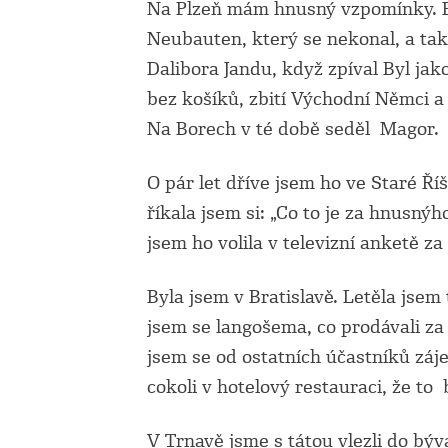
Na Plzeň mám hnusný vzpomínky. B
Neubauten, který se nekonal, a tak
Dalibora Jandu, když zpíval Byl ja
bez košíků, zbití Východní Němci a
Na Borech v té době seděl Magor.
O pár let dříve jsem ho ve Staré Říš
říkala jsem si: „Co to je za hnusnýh
jsem ho volila v televizní anketě z
Byla jsem v Bratislavě. Letěla jsem
jsem se langošema, co prodávali za
jsem se od ostatních účastníků záj
cokoli v hotelový restauraci, že to
V Trnavě jsme s tátou vlezli do bý