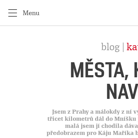
Menu
blog |
ka
MĚSTA,
NAV
Jsem z Prahy a málokdy z ní v
třicet kilometrů dál do Mníšku 
malá jsem jí chodila dáva
předobrazem pro Káju Maříka by