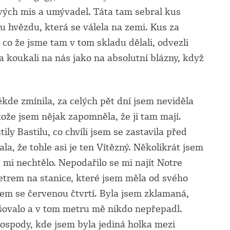
vých mis a umývadel. Táta tam sebral kus
u hvězdu, která se válela na zemi. Kus za
 co že jsme tam v tom skladu dělali, odvezli
 a koukali na nás jako na absolutní blázny, když
někde zmínila, za celých pět dní jsem neviděla
tože jsem nějak zapomněla, že ji tam mají.
ly Bastilu, co chvíli jsem se zastavila před
a, že tohle asi je ten Vítězný. Několikrát jsem
 mi nechtělo. Nepodařilo se mi najít Notre
etrem na stanice, které jsem měla od svého
sem se červenou čtvrtí. Byla jsem zklamaná,
ovalo a v tom metru mě nikdo nepřepadl.
hospody, kde jsem byla jediná holka mezi