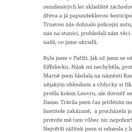
osmdesátých let skladiště záchodo
dřeva a já papundeklovou šesticípo
Trnavou nás dohnalo policejní auto,
nás na stanici, prohledali nám věci
našli, co jsme ukradli.
Byla jsem v Paříži. Jak už jsem se 
Eiffelovku. Nijak mi nechyběla, pro
Marně jsem hledala na náměstí Basti
nějakým obloukem a vždycky si říkal
prošla kolem Louvru, ale dovnitř se
Dame. Trávila jsem čas ježděním m
hostitele zakázané, a procházela j
protože mě tam vůbec nic nepohorš
Největší zážitek jsem si odnesla z 