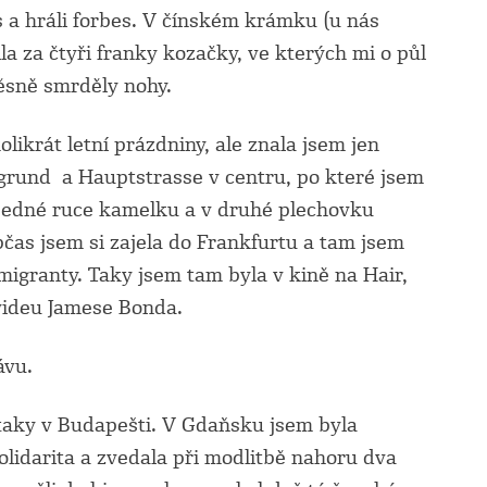
s a hráli forbes. V čínském krámku (u nás
la za čtyři franky kozačky, ve kterých mi o půl
ěsně smrděly nohy.
likrát letní prázdniny, ale znala jsem jen
zgrund a Hauptstrasse v centru, po které jsem
 jedné ruce kamelku a v druhé plechovku
čas jsem si zajela do Frankfurtu a tam jsem
igranty. Taky jsem tam byla v kině na Hair,
 videu Jamese Bonda.
ávu.
 taky v Budapešti. V Gdaňsku jsem byla
lidarita a zvedala při modlitbě nahoru dva