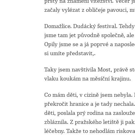
prsty na znamení vítězství. Večer j
začaly vylézat z obličeje pavouci, 
Domažlice. Dudácký festival. Tehd
jsme tam jet původně společně, al
Opily jsme se a já poprvé a naposled
si umíte představit,.
Taky jsem navštívila Most, právě st
vlaku koukám na měsíční krajinu.
Co mám děti, v cizině jsem nebyla.
překročit hranice a je tady nechal
děti, poslala prý rodina na zaslou
zbláznila. Z pražského letiště ji p
léčebny. Takže to nehodlám riskova