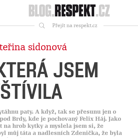
Respekt
Přejít na respekt.cz
Vyhledávání
teřina sidonová
 KTERÁ JSEM
ŠTÍVILA
ytáhnu paty. A když, tak se přesunu jen o
pod Brdy, kde je pochovaný Felix Háj. Jako
t na hrob kytky a myslela jsem si, že
l můj táta a nadlesních Zdenička, že byla