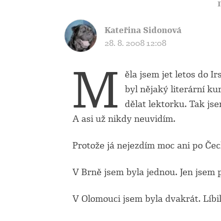
Kateřina Sidonová
28. 8. 2008 12:08
M
ěla jsem jet letos do I
byl nějaký literární ku
dělat lektorku. Tak js
A asi už nikdy neuvidím.
Protože já nejezdím moc ani po Če
V Brně jsem byla jednou. Jen jsem p
V Olomouci jsem byla dvakrát. Líbi