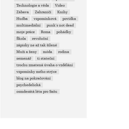
Technologie a věda
Video
Zábava
Zahraničí
Knihy
Hudba
vzpomínková
povídka
multimediální
punk´s not dead
moje práce
Roma
pohádky
Škola
revoluční
zápisky ne až tak šílené
Muži a ženy
móda
rodina
semenář
ti stateční
trochu zmatená úvaha o vzdělání
vzpomínky mého strýce
blog na pokračování
psychedelická
osmdesátá léta pro Sašu