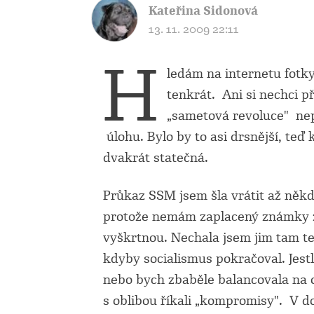
Kateřina Sidonová
13. 11. 2009 22:11
H
ledám na internetu fotk
tenkrát. Ani si nechci 
„sametová revoluce" nep
úlohu. Bylo by to asi drsnější, teď
dvakrát statečná.
Průkaz SSM jsem šla vrátit až někd
protože nemám zaplacený známky za 
vyškrtnou. Nechala jsem jim tam te
kdyby socialismus pokračoval. Jestl
nebo bych zbaběle balancovala na o
s oblibou říkali „kompromisy". V d