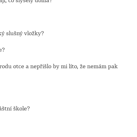
ají, co slyšely doma?
ký slušný vložky?
e?
rodu otce a nepřišlo by mi líto, že nemám pak
áštní škole?