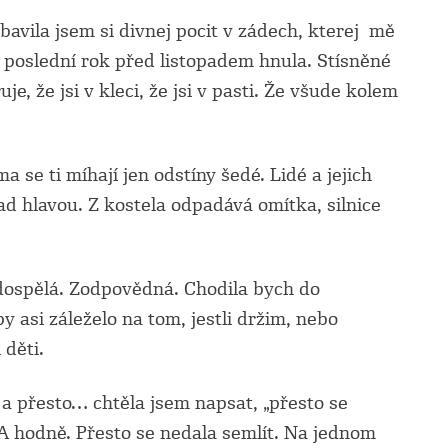
bavila jsem si divnej pocit v zádech, kterej mě
 poslední rok před listopadem hnula. Stísněné
e, že jsi v kleci, že jsi v pasti. Že všude kolem
 se ti míhají jen odstíny šedé. Lidé a jejich
nad hlavou. Z kostela odpadává omítka, silnice
 dospělá. Zodpovědná. Chodila bych do
y asi záleželo na tom, jestli držim, nebo
 děti.
a přesto… chtěla jsem napsat, „přesto se
 A hodně. Přesto se nedala semlít. Na jednom