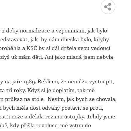
y z doby normalizace a vzpomínám, jak bylo
představovat, jak by nám dneska bylo, kdyby
roběhla a KSČ by si dál držela svou vedoucí
 když už mám děti. Ani jako mladá jsem nebyla
y na jaře 1989. Řekli mi, že nemůžu vystoupit,
tři roky. Když si je doplatím, tak mě
n průkaz na stole. Nevím, jak bych se chovala,
i bych měla dost odvahy postavit se proti,
stří nože a dělala režimu ústupky. Tehdy jsme
obě, kdy přišla revoluce, mě vstup do