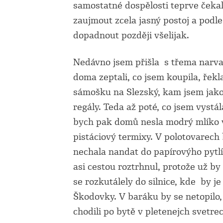
samostatné dospělosti teprve čekal
zaujmout zcela jasný postoj a podle
dopadnout později všelijak.
Nedávno jsem přišla s třema narva
doma zeptali, co jsem koupila, řekl
sámošku na Slezský, kam jsem jako
regály. Teda až poté, co jsem vystá
bych pak domů nesla modrý mlíko v 
pistáciový termixy. V polotovarech 
nechala nandat do papírovýho pytl
asi cestou roztrhnul, protože už b
se rozkutálely do silnice, kde by j
Škodovky. V baráku by se netopilo,
chodili po bytě v pletenejch svetre