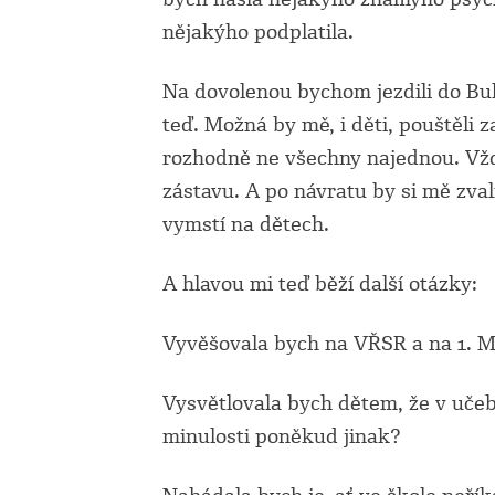
nějakýho podplatila.
Na dovolenou bychom jezdili do Bul
teď. Možná by mě, i děti, pouštěl
rozhodně ne všechny najednou. Vž
zástavu. A po návratu by si mě zval
vymstí na dětech.
A hlavou mi teď běží další otázky:
Vyvěšovala bych na VŘSR a na 1. M
Vysvětlovala bych dětem, že v učebn
minulosti poněkud jinak?