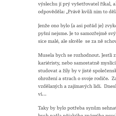
výslechu jí prý vyšetřovatel říkal, 
odpověděla: „Právě kvůli nim to děl
Jenže ono bylo (a asi pořád je) zvyk
pyšní nejsme. Je to samozřejmě svý
sice malé, ale skvěle se za ně scho
Musela bych se rozhodnout. Jestli z
kariéristy, nebo samostatně myslíc
studovat a žily by v jisté společens
ohrožení a strach o svoje rodiče. Za
vzdělaných a zajímavých lidí. Dnesk
ví…
Taky by bylo potřeba synům sehnat
bych našla nějakýho známýho psychi