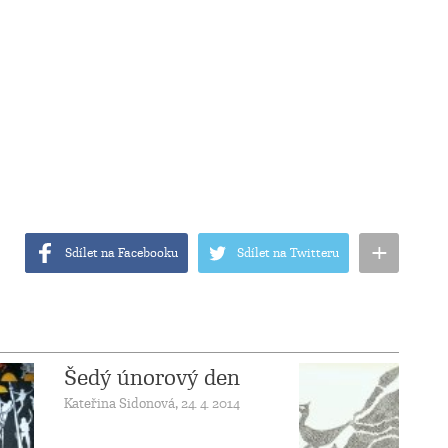
+
Sdílet na Facebooku
Sdílet na Twitteru
Šedý únorový den
Kateřina Sidonová, 24. 4. 2014