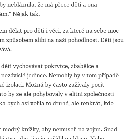
aby nebláznila, že má přece děti a ona
ám." Nějak tak.
em dělat pro děti i věci, za které na sebe moc
m způsobem alibi na naši pohodlnost. Děti jsou
vává.
 dětí vychovávat pokrytce, zbabělce a
í nezávislé jedince. Nemohly by v tom případě
ké izolaci. Možná by často zažívaly pocit
to by se ale pohybovaly v elitní společnosti
a bych asi volila to druhé, ale tenkrát, kdo
 modrý knížky, aby nemuseli na vojnu. Snad
atra, aby jim je zařídil na hlavu. Nebo