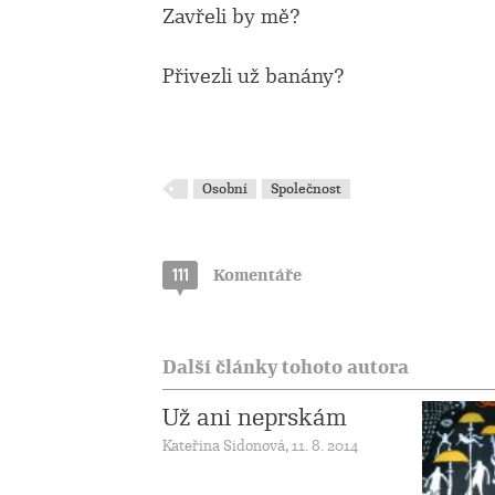
Zavřeli by mě?
Přivezli už banány?
Osobní
Společnost
111
Komentáře
Další články tohoto autora
Už ani neprskám
Kateřina Sidonová, 11. 8. 2014