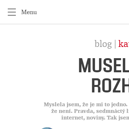
Menu
blog |
ka
MUSEL
ROZ
Myslela jsem, že je mi to jedno. 
že není. Pravda, sedmnáctý l
internet, noviny. Tak js