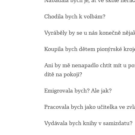
Nabádala bych je, ať ve škole neřík
Chodila bych k volbám?
Vyráběly by se u nás konečně něja
Koupila bych dětem pionýrské kroj
Ani by mě nenapadlo chtít mít u po
dítě na pokoji?
Emigrovala bych? Ale jak?
Pracovala bych jako učitelka ve zvl
Vydávala bych knihy v samizdatu?