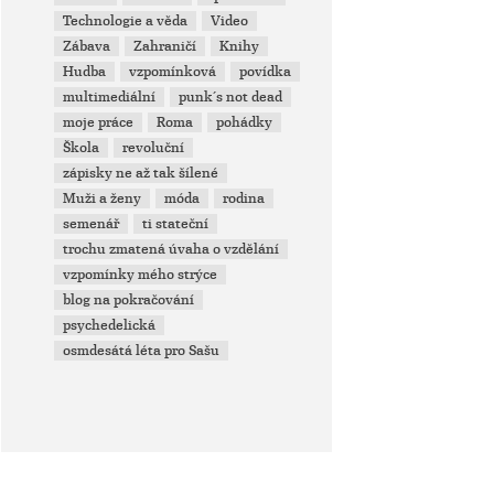
Technologie a věda
Video
Zábava
Zahraničí
Knihy
Hudba
vzpomínková
povídka
multimediální
punk´s not dead
moje práce
Roma
pohádky
Škola
revoluční
zápisky ne až tak šílené
Muži a ženy
móda
rodina
semenář
ti stateční
trochu zmatená úvaha o vzdělání
vzpomínky mého strýce
blog na pokračování
psychedelická
osmdesátá léta pro Sašu