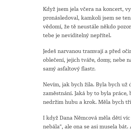
Když jsem jela včera na koncert, vy
pronásledoval, kamkoli jsem se ten
vědomí, že tě neustále někdo pozoruj
tebe je neviditelný nepřítel.
Jedeš narvanou tramvají a před očima
oblečení, jejich tváře, domy, nebe 
samý asfaltový flastr.
Nevím, jak bych žila. Byla bych už
zaměstnání. Jaká by to byla práce, b
nedržim hubu a krok. Měla bych tři
I když Dana Němcová měla dětí víc 
nebála", ale ona se asi musela bát.