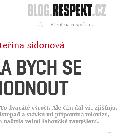
Respekt
Přejít na respekt.cz
Vyhledávání
teřina sidonová
A BYCH SE
HODNOUT
To dvacáté výročí. Ale čím dál víc zjišťuju,
istopad a stávku mi připomíná televize,
em načrtla velmi lehoučké zamyšlení.