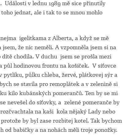
. Události v lednu 1989 mě sice přinutily
 toho jednat, ale i tak to se mnou mohlo
nejma igelitkama z Alberta, a když se mě
a jsem, že nic neměli. A vzpomněla jsem si na
 dítě chodila. V duchu jsem se prošla mezi
la půl hodinovou frontu na košíček. V síťovce
pytlíku, půlku chleba, žervé, plátkovej sýr a
bych se stavila pro remoplátek a v zelenině si
íku kilo kubánských pomerančů. Ten by se mi
y se nevešel do síťovky, a zelené pomeranče by
e rozčvachtala na kaši kola nějaký Lady nebo
 protože by byl zase rozbitej kotel. Tak bychom
ch od babičky a na nohách měli troje ponožky.