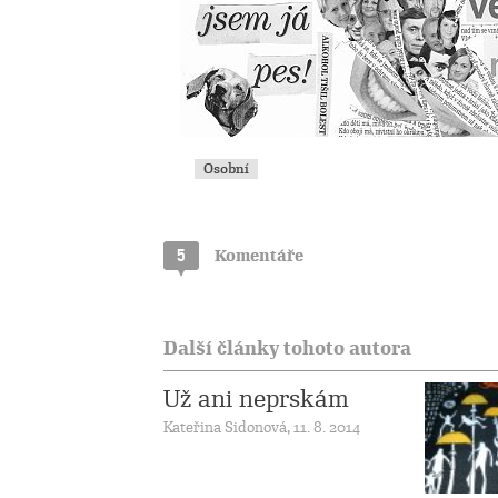
Osobní
5
Komentáře
Další články tohoto autora
Už ani neprskám
Kateřina Sidonová, 11. 8. 2014