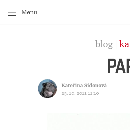
Menu
blog |
ka
PA
Kateřina Sidonová
23. 10. 2011 11:10