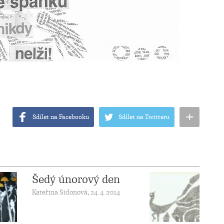
+
Sdílet na Facebooku
Sdílet na Twitteru
Šedý únorový den
Kateřina Sidonová, 24. 4. 2014