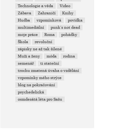
Technologie a věda
Video
Zábava
Zahraničí
Knihy
Hudba
vzpomínková
povídka
multimediální
punk´s not dead
moje práce
Roma
pohádky
Škola
revoluční
zápisky ne až tak šílené
Muži a ženy
móda
rodina
semenář
ti stateční
trochu zmatená úvaha o vzdělání
vzpomínky mého strýce
blog na pokračování
psychedelická
osmdesátá léta pro Sašu