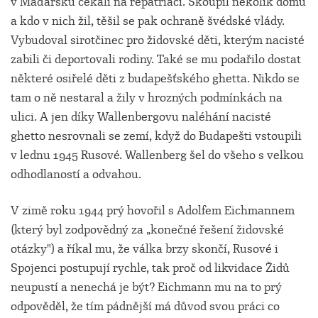
v Maďarsku čekali na repatriaci. Skoupil několik domů
a kdo v nich žil, těšil se pak ochraně švédské vlády.
Vybudoval sirotčinec pro židovské děti, kterým nacisté
zabili či deportovali rodiny. Také se mu podařilo dostat
některé osiřelé děti z budapešťského ghetta. Nikdo se
tam o ně nestaral a žily v hrozných podmínkách na
ulici. A jen díky Wallenbergovu naléhání nacisté
ghetto nesrovnali se zemí, když do Budapešti vstoupili
v lednu 1945 Rusové. Wallenberg šel do všeho s velkou
odhodlaností a odvahou.
V zimě roku 1944 prý hovořil s Adolfem Eichmannem
(který byl zodpovědný za „konečné řešení židovské
otázky") a říkal mu, že válka brzy skončí, Rusové i
Spojenci postupují rychle, tak proč od likvidace Židů
neupustí a nenechá je být? Eichmann mu na to prý
odpověděl, že tím pádnější má důvod svou práci co