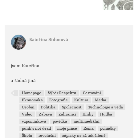
Kateřina Sidonová
jsem Kateřina
a žádná jiná
Homepage
Výběr Respektu
Cestování
Ekonomika
Fotografie
Kultura
Média
Osobní
Politika
Společnost
Technologie a věda
Video
Zábava
Zahraničí
Knihy
Hudba
vzpomínková
povídka
multimediální
punk´s not dead
moje práce
Roma
pohádky
Škola
revoluční
zápisky ne až tak šílené