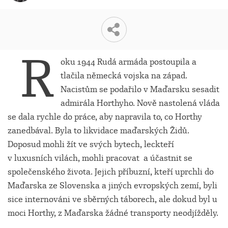
R
oku 1944 Rudá armáda postoupila a
tlačila německá vojska na západ.
Nacistům se podařilo v Maďarsku sesadit
admirála Horthyho. Nově nastolená vláda
se dala rychle do práce, aby napravila to, co Horthy
zanedbával. Byla to likvidace maďarských Židů.
Doposud mohli žít ve svých bytech, leckteří
v luxusních vilách, mohli pracovat a účastnit se
společenského života. Jejich příbuzní, kteří uprchli do
Maďarska ze Slovenska a jiných evropských zemí, byli
sice internováni ve sběrných táborech, ale dokud byl u
moci Horthy, z Maďarska žádné transporty neodjížděly.