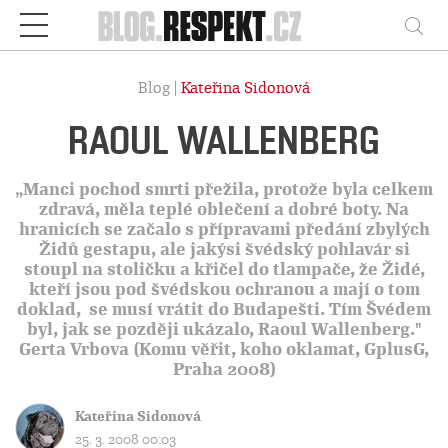
Respekt
Vy
Blog |
Kateřina Sidonová
RAOUL WALLENBERG
„Manci pochod smrti přežila, protože byla celkem
zdravá, měla teplé oblečení a dobré boty. Na
hranicích se začalo s přípravami předání zbylých
Židů gestapu, ale jakýsi švédský pohlavár si
stoupl na stoličku a křičel do tlampače, že Židé,
kteří jsou pod švédskou ochranou a mají o tom
doklad, se musí vrátit do Budapešti. Tím Švédem
byl, jak se později ukázalo, Raoul Wallenberg."
Gerta Vrbova (Komu věřit, koho oklamat, GplusG,
Praha 2008)
Kateřina Sidonová
25. 3. 2008 00:03