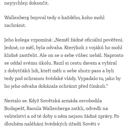
nejrychleji dokončit.
Wallenberg bojoval tedy o každého, koho mohl
zachránit.
Jeho kolega vzpomíná: „Neměl žádné oficiální pověření.
Jediné, co měl, byla odvaha. Kterýkoli z vojáků ho mohl
klidně zastřelit. Ale on se o sebe vůbec nebál. Naprosto
se oddal svému úkolu. Razil si cestu davem a vybíral
z dobytčáků lidi, kteří měli u sebe shutz-pass a byli
tedy pod ochranou švédské vlády. Vypadalo to, jako by
ho jeho odvaha dokázala ochránit před čímkoli."
Nestalo se. Když Sovětská armáda osvobodila
Budapešť, Raoula Wallenberga zatkli, odvedli na
velitelství a od té doby o něm nejsou žádné zprávy. Po
dlouhém naléhání švédských úřadů Sověti v