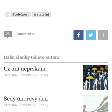
Společnost
ti stateční
+
26
Komentáře
Další články tohoto autora
Už ani neprskám
Kateřina Sidonová, 11. 8. 2014
Šedý únorový den
Kateřina Sidonová, 24. 4. 2014