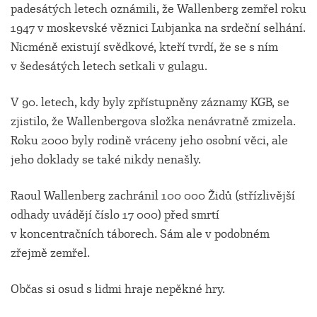
padesátých letech oznámili, že Wallenberg zemřel roku
1947 v moskevské věznici Lubjanka na srdeční selhání.
Nicméně existují svědkové, kteří tvrdí, že se s ním
v šedesátých letech setkali v gulagu.
V 90. letech, kdy byly zpřístupněny záznamy KGB, se
zjistilo, že Wallenbergova složka nenávratně zmizela.
Roku 2000 byly rodině vráceny jeho osobní věci, ale
jeho doklady se také nikdy nenašly.
Raoul Wallenberg zachránil 100 000 Židů (střízlivější
odhady uvádějí číslo 17 000) před smrtí
v koncentračních táborech. Sám ale v podobném
zřejmě zemřel.
Občas si osud s lidmi hraje nepěkné hry.