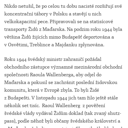
Nikdo netušil, že po celou tu dobu nacisté rozšiřují své
koncentrační tábory v Polsku a stavějí u nich
velkokapacitní pece. Připravovali se na statisícové
transporty Židů z Maďarska. Na podzim roku 1944 byla
většina Židů žijících mimo Budapešť deportována a
v Osvětimi, Treblince a Majdanku zplynována.
Roku 1944 švédský ministr zahraničí požádal
obchodního zástupce významné mezinárodní obchodní
společnosti Raoula Wallenberga, aby odjel do
Maďarska a pokusil se zachránit poslední židovskou
komunitu, která v Evropě zbyla. To byli Židé
z Budapešti. V listopadu 1944 jich tam žilo ještě stále
několik set tisíc. Raoul Wallenberg z pověření
švédské vlády vydával Židům doklad (tak zvaný shutz-
pass), podle něhož byli občany švédského království a