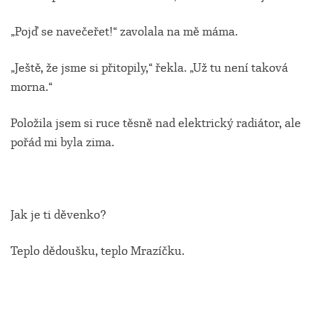
„Pojď se navečeřet!“ zavolala na mě máma.
„Ještě, že jsme si přitopily,“ řekla. „Už tu není taková
morna.“
Položila jsem si ruce těsně nad elektrický radiátor, ale
pořád mi byla zima.
Jak je ti děvenko?
Teplo dědoušku, teplo Mrazíčku.