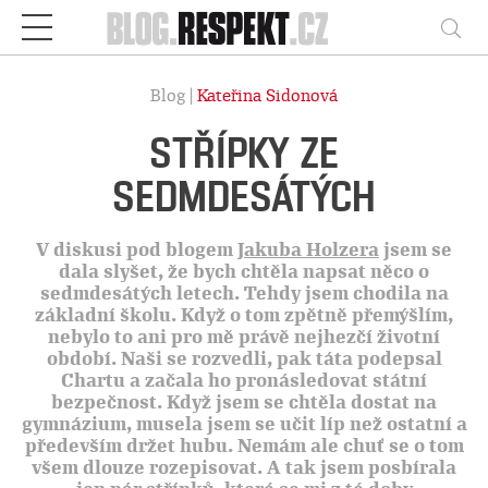
Respekt
Vy
Blog |
Kateřina Sidonová
STŘÍPKY ZE
SEDMDESÁTÝCH
V diskusi pod blogem
Jakuba Holzera
jsem se
dala slyšet, že bych chtěla napsat něco o
sedmdesátých letech. Tehdy jsem chodila na
základní školu. Když o tom zpětně přemýšlím,
nebylo to ani pro mě právě nejhezčí životní
období. Naši se rozvedli, pak táta podepsal
Chartu a začala ho pronásledovat státní
bezpečnost. Když jsem se chtěla dostat na
gymnázium, musela jsem se učit líp než ostatní a
především držet hubu. Nemám ale chuť se o tom
všem dlouze rozepisovat. A tak jsem posbírala