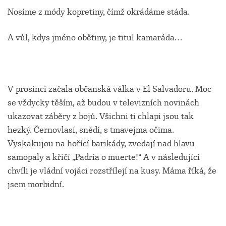
Nosíme z módy kopretiny, čímž okrádáme stáda.
A vůl, kdys jméno obětiny, je titul kamaráda…
V prosinci začala občanská válka v El Salvadoru. Moc
se vždycky těším, až budou v televizních novinách
ukazovat záběry z bojů. Všichni ti chlapi jsou tak
hezký. Černovlasí, snědí, s tmavejma očima.
Vyskakujou na hořící barikády, zvedají nad hlavu
samopaly a křičí „Padria o muerte!“ A v následující
chvíli je vládní vojáci rozstřílejí na kusy. Máma říká, že
jsem morbidní.