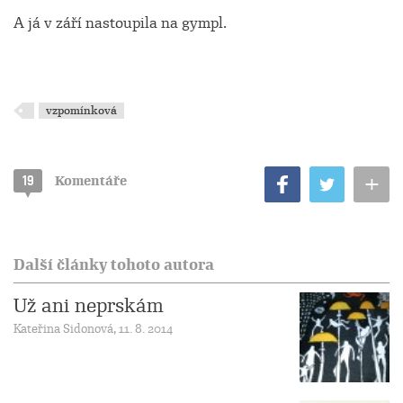
A já v září nastoupila na gympl.
vzpomínková
+
19
Komentáře
Další články tohoto autora
Už ani neprskám
Kateřina Sidonová, 11. 8. 2014