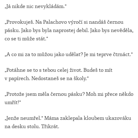
„Já nikde nic nevykládám.“
„Provokuješ. Na Palachovo výročí si nandáš černou
pásku. Jako bys byla naprostej debil. Jako bys nevěděla,
co se ti může stát.“
„A co mi za to můžou jako udělat? Je mi teprve čtrnáct.“
„Potáhne se to s tebou celej život. Budeš to mít
v papírech. Nedostaneš se na školy.“
„Protože jsem měla černou pásku? Moh mi přece někdo
umřít!“
„Jenže neumřel.“ Máma zaklepala kloubem ukazováku
na desku stolu. Třikrát.