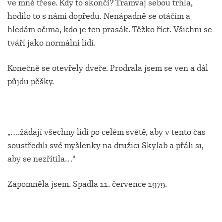
ve mně třese. Kdy to skončí? Tramvaj sebou trhla,
hodilo to s námi dopředu. Nenápadně se otáčím a
hledám očima, kdo je ten prasák. Těžko říct. Všichni se
tváří jako normální lidi.
Konečně se otevřely dveře. Prodrala jsem se ven a dál
půjdu pěšky.
„….žádají všechny lidi po celém světě, aby v tento čas
soustředili své myšlenky na družici Skylab a přáli si,
aby se nezřítila…“
Zapomněla jsem. Spadla 11. července 1979.