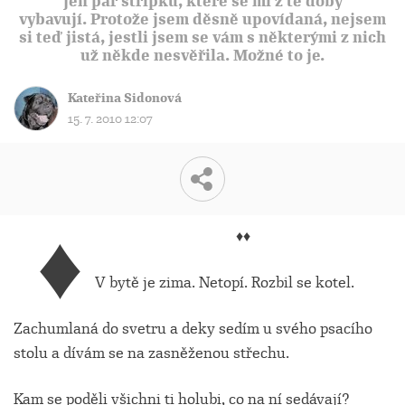
jen pár střípků, které se mi z té doby
vybavují. Protože jsem děsně upovídaná, nejsem
si teď jistá, jestli jsem se vám s některými z nich
už někde nesvěřila. Možné to je.
Kateřina Sidonová
15. 7. 2010 12:07
♦
♦♦
V bytě je zima. Netopí. Rozbil se kotel.
Zachumlaná do svetru a deky sedím u svého psacího
stolu a dívám se na zasněženou střechu.
Kam se poděli všichni ti holubi, co na ní sedávají?