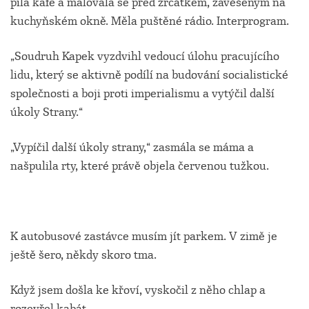
pila kafe a malovala se před zrcátkem, zavěšeným na
kuchyňském okně. Měla puštěné rádio. Interprogram.
„Soudruh Kapek vyzdvihl vedoucí úlohu pracujícího
lidu, který se aktivně podílí na budování socialistické
společnosti a boji proti imperialismu a vytýčil další
úkoly Strany.“
„Vypíčil další úkoly strany,“ zasmála se máma a
našpulila rty, které právě objela červenou tužkou.
K autobusové zastávce musím jít parkem. V zimě je
ještě šero, někdy skoro tma.
Když jsem došla ke křoví, vyskočil z něho chlap a
rozevřel kabát.