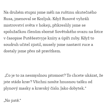
Na druhém stupni jsme měli na ruštinu skutečného
Rusa, jmenoval se Kozljuk. Když Rusové vyhráli
mistrovství světa v hokeji, přikreslily jsme se
spolužačkou členům sborné Sovětského svazu na fotce
v časopise Putěšestvyje kníry a úpíři zuby. Když to
soudruh učitel zjistil, musely jsme nastavit ruce a
dostaly jsme přes ně pravítkem.
„Co je to za nesmyslnou pitomost? To chcete ukázat, že
jste stádo krav? Všichni nosíte hnusnou tašku od
plynový masky a kravský číslo. Jako dobytek.“
„No jistě.“