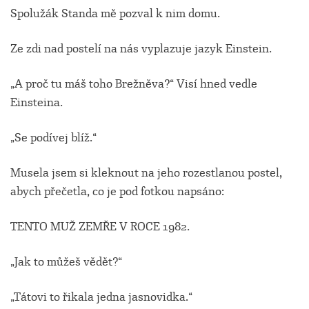
Spolužák Standa mě pozval k nim domu.
Ze zdi nad postelí na nás vyplazuje jazyk Einstein.
„A proč tu máš toho Brežněva?“ Visí hned vedle
Einsteina.
„Se podívej blíž.“
Musela jsem si kleknout na jeho rozestlanou postel,
abych přečetla, co je pod fotkou napsáno:
TENTO MUŽ ZEMŘE V ROCE 1982.
„Jak to můžeš vědět?“
„Tátovi to řikala jedna jasnovidka.“