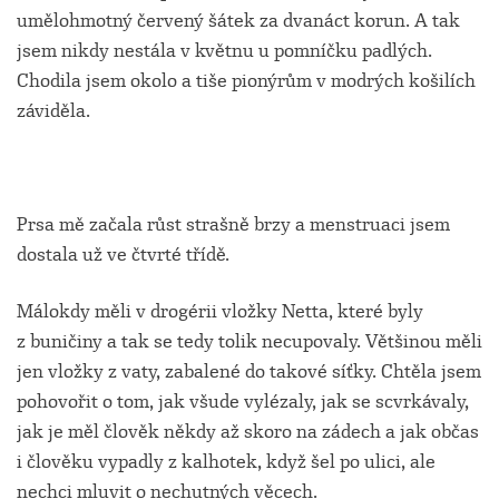
umělohmotný červený šátek za dvanáct korun. A tak
jsem nikdy nestála v květnu u pomníčku padlých.
Chodila jsem okolo a tiše pionýrům v modrých košilích
záviděla.
Prsa mě začala růst strašně brzy a menstruaci jsem
dostala už ve čtvrté třídě.
Málokdy měli v drogérii vložky Netta, které byly
z buničiny a tak se tedy tolik necupovaly. Většinou měli
jen vložky z vaty, zabalené do takové síťky. Chtěla jsem
pohovořit o tom, jak všude vylézaly, jak se scvrkávaly,
jak je měl člověk někdy až skoro na zádech a jak občas
i člověku vypadly z kalhotek, když šel po ulici, ale
nechci mluvit o nechutných věcech.