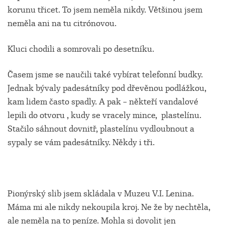
korunu třicet. To jsem neměla nikdy. Většinou jsem
neměla ani na tu citrónovou.
Kluci chodili a somrovali po desetníku.
Časem jsme se naučili také vybírat telefonní budky.
Jednak bývaly padesátníky pod dřevěnou podlážkou,
kam lidem často spadly. A pak – někteří vandalové
lepili do otvoru , kudy se vracely mince, plastelínu.
Stačilo sáhnout dovnitř, plastelínu vydloubnout a
sypaly se vám padesátníky. Někdy i tři.
Pionýrský slib jsem skládala v Muzeu V.I. Lenina.
Máma mi ale nikdy nekoupila kroj. Ne že by nechtěla,
ale neměla na to peníze. Mohla si dovolit jen