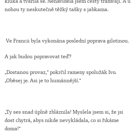
kluka a tvářila se. Nenáviděla jsem cesty tramvají. A u
nohou ty neskutečně těžký tašky s jabkama.
Ve Francii byla vykonána poslední poprava gilotinou.
A jak budou popravovat teď?
„Dostanou provaz,“ pokrčil rameny spolužák Ivo.
„Oběsej je. Asi je to humánnější.“
„Ty ses snad úplně zbláznila! Myslela jsem si, že jsi
dost chytrá, abys nikde nevykládala, co si řikáme
doma!“