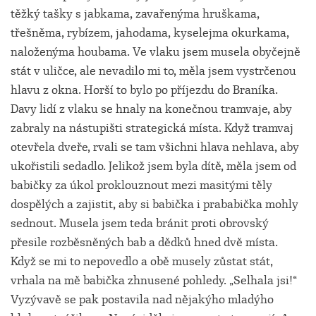
těžký tašky s jabkama, zavařenýma hruškama,
třešněma, rybízem, jahodama, kyselejma okurkama,
naloženýma houbama. Ve vlaku jsem musela obyčejně
stát v uličce, ale nevadilo mi to, měla jsem vystrčenou
hlavu z okna. Horší to bylo po příjezdu do Braníka.
Davy lidí z vlaku se hnaly na konečnou tramvaje, aby
zabraly na nástupišti strategická místa. Když tramvaj
otevřela dveře, rvali se tam všichni hlava nehlava, aby
ukořistili sedadlo. Jelikož jsem byla dítě, měla jsem od
babičky za úkol proklouznout mezi masitými těly
dospělých a zajistit, aby si babička i prababička mohly
sednout. Musela jsem teda bránit proti obrovský
přesile rozběsněných bab a dědků hned dvě místa.
Když se mi to nepovedlo a obě musely zůstat stát,
vrhala na mě babička zhnusené pohledy. „Selhala jsi!“
Vyzývavě se pak postavila nad nějakýho mladýho