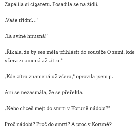
Zapálila si cigaretu. Posadila se na židli.
„Vaše třídní…“
„Ta svině hnusná!“
„Řikala, že by ses měla přihlásit do soutěže O zemi, kde
včera znamená až zítra.“
„Kde zítra znamená už včera,“ opravila jsem ji.
Ani se nezasmála, že se přeřekla.
„Nebo chceš mejt do smrti v Koruně nádobí?“
Proč nádobí? Proč do smrti? A proč v Koruně?