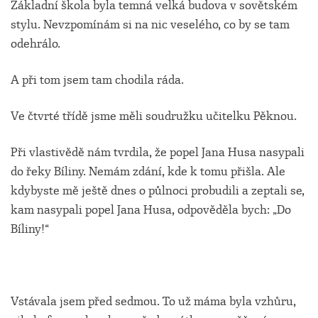
Základní škola byla temná velká budova v sovětském
stylu. Nevzpomínám si na nic veselého, co by se tam
odehrálo.
A při tom jsem tam chodila ráda.
Ve čtvrté třídě jsme měli soudružku učitelku Pěknou.
Při vlastivědě nám tvrdila, že popel Jana Husa nasypali
do řeky Bíliny. Nemám zdání, kde k tomu přišla. Ale
kdybyste mě ještě dnes o půlnoci probudili a zeptali se,
kam nasypali popel Jana Husa, odpověděla bych: „Do
Bíliny!“
Vstávala jsem před sedmou. To už máma byla vzhůru,