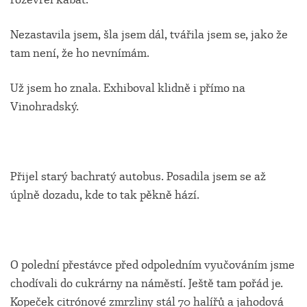
Nezastavila jsem, šla jsem dál, tvářila jsem se, jako že
tam není, že ho nevnímám.
Už jsem ho znala. Exhiboval klidně i přímo na
Vinohradský.
Přijel starý bachratý autobus. Posadila jsem se až
úplně dozadu, kde to tak pěkně hází.
O polední přestávce před odpoledním vyučováním jsme
chodívali do cukrárny na náměstí. Ještě tam pořád je.
Kopeček citrónové zmrzliny stál 70 halířů a jahodová