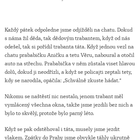
Každý pátek odpoledne jsme odjížděli na chatu. Dokud
s náma žil děda, tak dědovým trabantem, když od nás
odešel, tak si pořídil trabanta táta. Když jednou vezl na
chatu prababičku Aničku a tetu Věru, naboural a otočil
auto na střechu. Prababička v něm zůstala viset hlavou
dolů, dokud ji neodřízli, a když se policajti zeptali tety,
kdy se narodila, opáčila: „Schválně zkuste hádat.“
Nikomu se naštěstí nic nestalo, jenom trabant měl
vymlácený všechna okna, takže jsme jezdili bez nich a
bylo to skvělý, protože bylo parný léto.
Když se pak odstěhoval i táta, musely jsme jezdit
vlakem. Zpátky do Prahy jsme obvykle táhly ukrutně