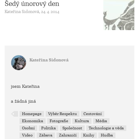
Šedý únorový den
Kateřina Sidonová, 24. 4. 2014
Kateřina Sidonová
jsem Kateřina
a žádná jiná
Homepage
Výběr Respektu
Cestování
Ekonomika
Fotografie
Kultura
Média
Osobní
Politika
Společnost
Technologie a věda
Video
Zábava
Zahraničí
Knihy
Hudba